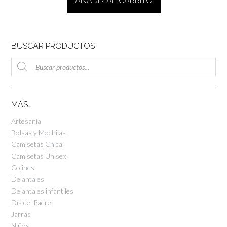
AÑADIR AL CARRITO
BUSCAR PRODUCTOS
Búsqueda
de
productos
MÁS…
Artesanía
Bolsas y Mochilas
Camisetas Chica
Camisetas Unisex
Cojines
Delantales
Delantales infantiles
Día del Padre
Jarras
Niños