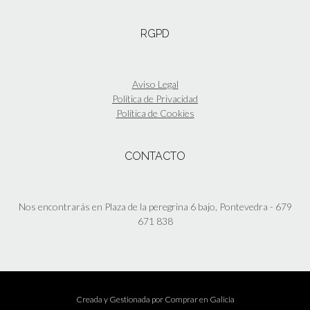
RGPD
Aviso Legal
Política de Privacidad
Política de Cookies
CONTACTO
Nos encontrarás en Plaza de la peregrina 6 bajo, Pontevedra - 679
671 838
Creada y Gestionada por
Comprar en Galicia