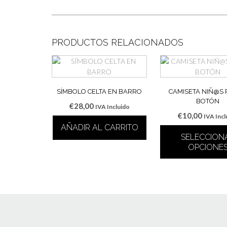
PRODUCTOS RELACIONADOS
SÍMBOLO CELTA EN BARRO
CAMISETA NIÑ@S
BOTÓN
€
28,00
IVA Incluido
€
10,00
IVA Incl
AÑADIR AL CARRITO
SELECCION
OPCIONE
Este
produ
tiene
múltip
varian
Las