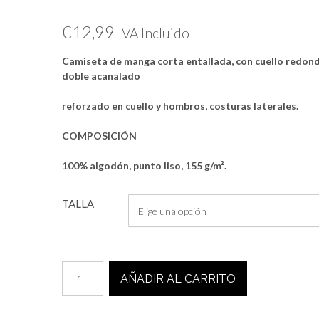
€
12,99
IVA Incluido
Camiseta de manga corta entallada, con cuello redon
doble acanalado
reforzado en cuello y hombros, costuras laterales.
COMPOSICIÓN
100% algodón, punto liso, 155 g/m².
TALLA
CAMISETA
AÑADIR AL CARRITO
CHICA
CORAZÓN
GALICIA