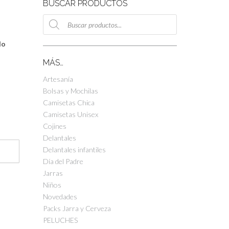
BUSCAR PRODUCTOS
Búsqueda
de
productos
do
MÁS…
Artesanía
Bolsas y Mochilas
Camisetas Chica
Camisetas Unisex
Cojines
Delantales
Delantales infantiles
Día del Padre
Jarras
Niños
Novedades
Packs Jarra y Cerveza
PELUCHES