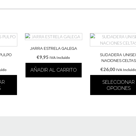
JARRA ESTRELA GALEGA
 PULPO
SUDADERA UNISE
€
9,95
IVA Incluido
NACIONES CELTAS
€
26,00
AÑADIR AL CARRITO
uido
IVA Incluid
AR
SELECCIONAR
S
OPCIONES
Este
cto
producto
tiene
les
múltiples
tes.
variantes
Las