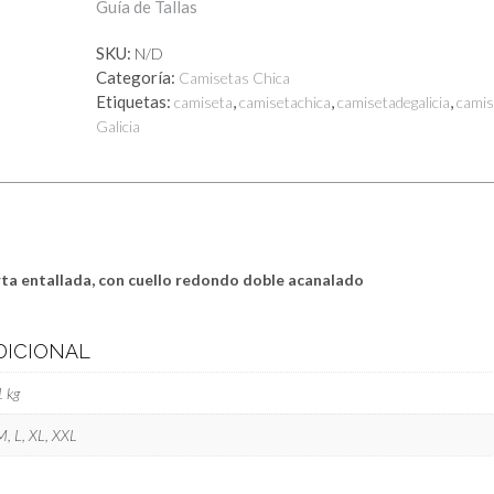
Guía de Tallas
cantidad
SKU:
N/D
Categoría:
Camisetas Chica
Etiquetas:
,
,
,
camiseta
camisetachica
camisetadegalicia
camis
Galicia
ta entallada, con cuello redondo doble acanalado
DICIONAL
1 kg
M, L, XL, XXL