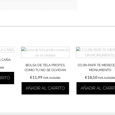
A CAÑA
BOLSA DE TELA PROFES
COJÍN PAPÁ TE MEREC
uido
COMO TÚ NO SE OLVIDAN
MONUMENTO
€
11,99
€
18,50
RRITO
IVA Incluido
IVA Incluid
AÑADIR AL CARRITO
AÑADIR AL CARR