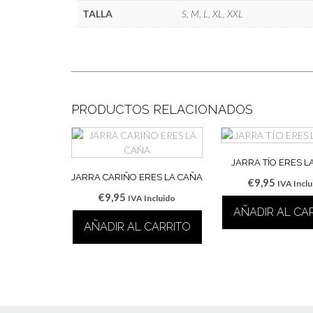
TALLA
S, M, L, XL, XXL
PRODUCTOS RELACIONADOS
JARRA TÍO ERES L
JARRA CARIÑO ERES LA CAÑA
€
9,95
IVA Incl
€
9,95
IVA Incluido
AÑADIR AL CA
AÑADIR AL CARRITO