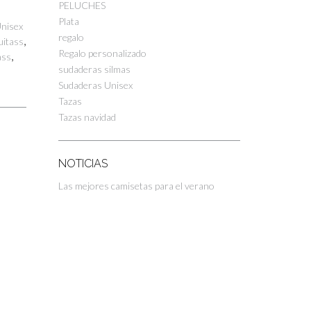
PELUCHES
Plata
nisex
regalo
,
uitass
Regalo personalizado
,
ass
sudaderas silmas
Sudaderas Unisex
Tazas
Tazas navidad
NOTICIAS
Las mejores camisetas para el verano