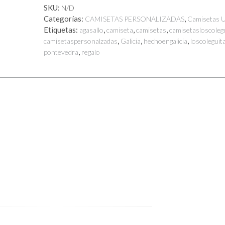
SKU:
N/D
Categorías:
,
CAMISETAS PERSONALIZADAS
Camisetas U
Etiquetas:
,
,
,
agasallo
camiseta
camisetas
camisetasloscoleg
,
,
,
camisetaspersonalzadas
Galicia
hechoengalicia
loscoleguit
,
pontevedra
regalo