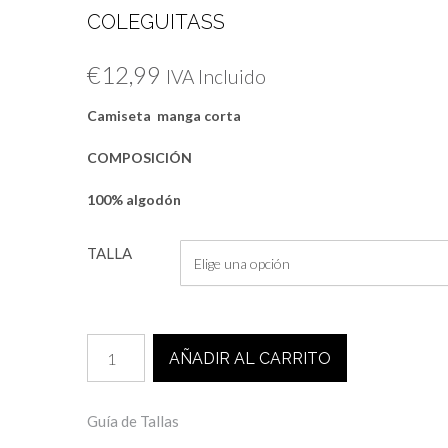
COLEGUITASS
€
12,99
IVA Incluido
Camiseta manga corta
COMPOSICIÓN
100% algodón
TALLA
CAMISETA
AÑADIR AL CARRITO
PERSONALIZADA
LOS
COLEGUITASS
Guía de Tallas
cantidad