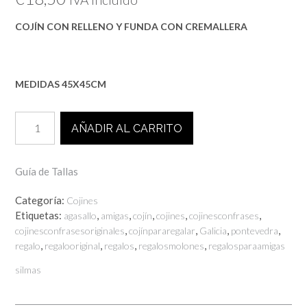
COJÍN CON RELLENO Y FUNDA CON CREMALLERA
MEDIDAS 45X45CM
COJÍN
AÑADIR AL CARRITO
AMIGAS
LOCAS
cantidad
Guía de Tallas
Categoría:
Cojines
Etiquetas:
,
,
,
,
,
agasallo
amigas
cojín
cojines
cojinesconfrases
,
,
,
,
cojinesconfrasesoriginales
cojínpararegalar
Galicia
pontevedra
,
,
,
,
regalo
regalooriginal
regalos
regalosmolones
regalosparaamigas
silmas