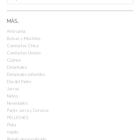
productos
MÁS…
Artesanía
Bolsas y Mochilas
Camisetas Chica
Camisetas Unisex
Cojines
Delantales
Delantales infantiles
Día del Padre
Jarras
Niños
Novedades
Packs Jarra y Cerveza
PELUCHES
Plata
regalo
Regalo personalizado