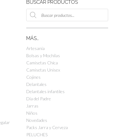
BUSCAR PRODUCTOS
Búsqueda
de
productos
MÁS…
Artesanía
Bolsas y Mochilas
Camisetas Chica
Camisetas Unisex
Cojines
Delantales
Delantales infantiles
Día del Padre
Jarras
Niños
Novedades
egalar
Packs Jarra y Cerveza
PELUCHES