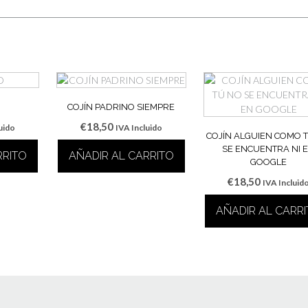
COJÍN PADRINO SIEMPRE
€
18,50
uido
IVA Incluido
COJÍN ALGUIEN COMO 
SE ENCUENTRA NI 
RRITO
AÑADIR AL CARRITO
GOOGLE
€
18,50
IVA Incluid
AÑADIR AL CARR