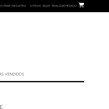
ENTRAR | REGISTRO
0 ITEMS - €0,00
REALIZAR PEDIDO
ÁS VENDIDOS
E