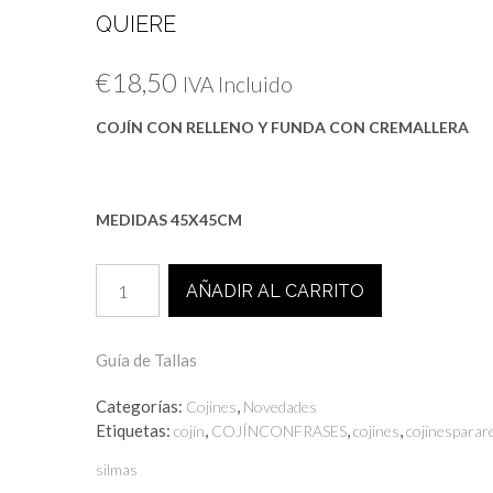
QUIERE
€
18,50
IVA Incluido
COJÍN CON RELLENO Y FUNDA CON CREMALLERA
MEDIDAS 45X45CM
COJÍN
AÑADIR AL CARRITO
CÚAL
ES
EL
Guía de Tallas
POLLO
QUE
Categorías:
,
Cojines
Novedades
MÁS
Etiquetas:
,
,
,
cojín
COJÍNCONFRASES
cojines
cojinesparar
TE
QUIERE
silmas
cantidad