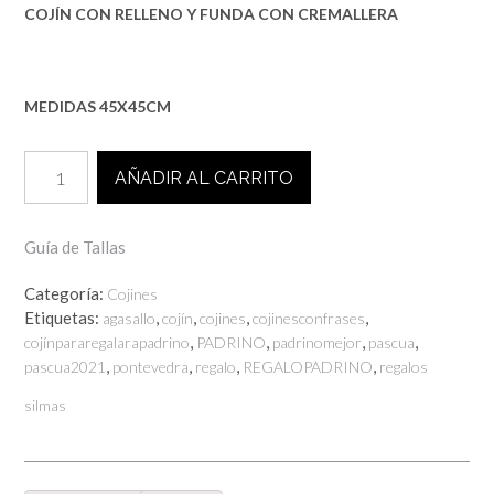
COJÍN CON RELLENO Y FUNDA CON CREMALLERA
MEDIDAS 45X45CM
COJÍN
AÑADIR AL CARRITO
PADRINO
MEJOR
cantidad
Guía de Tallas
Categoría:
Cojines
Etiquetas:
,
,
,
,
agasallo
cojín
cojines
cojinesconfrases
,
,
,
,
cojínpararegalarapadrino
PADRINO
padrinomejor
pascua
,
,
,
,
pascua2021
pontevedra
regalo
REGALOPADRINO
regalos
silmas