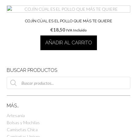
COJÍN CÚAL ES EL POLLO QUE MÁS TE QUIERE
€
18,50
IVA Incluido
AÑADIR AL CARRITO
BUSCAR PRODUCTOS
Búsqueda
de
productos
MÁS…
Artesanía
Bolsas y Mochilas
Camisetas Chica
Camisetas Unisex