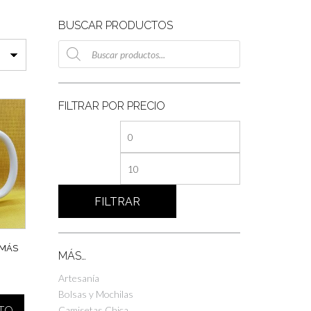
BUSCAR PRODUCTOS
Búsqueda
de
productos
FILTRAR POR PRECIO
Precio
Precio
mínimo
máximo
FILTRAR
 MÁS
MÁS…
Artesanía
Bolsas y Mochilas
Camisetas Chica
ITO