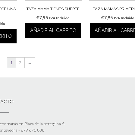
ECE UNA
TAZA MAMÁ TIENES SUERTE
TAZA MAMÁS PRIMER
€
7,95
€
7,95
IVA Incluido
IVA Incluido
uido
AÑADIR AL CARRITO
AÑADIR AL CARR
RRITO
1
2
→
TACTO
ontrarás en Plaza de la peregrina 6
Pontevedra - 679 671 838