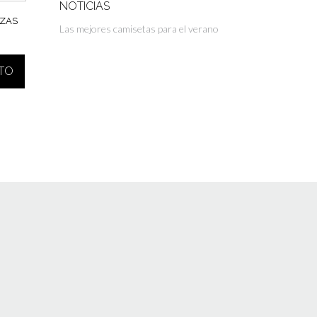
NOTICIAS
IZAS
Las mejores camisetas para el verano
ITO