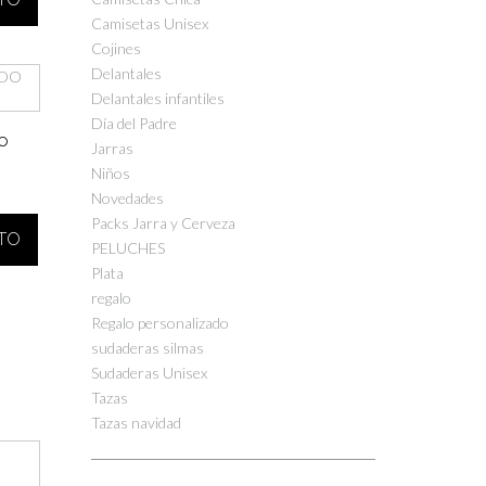
Camisetas Unisex
Cojines
Delantales
Delantales infantiles
Día del Padre
O
Jarras
Niños
Novedades
Packs Jarra y Cerveza
ITO
PELUCHES
Plata
regalo
Regalo personalizado
sudaderas silmas
Sudaderas Unisex
Tazas
Tazas navidad