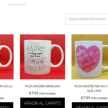
Á ES LA
TAZA MADRE NINGUNA
TAZA MADRE NO HAY
QUE UNA
€
7,95
IVA Incluido
€
7,95
uido
IVA Incluido
AÑADIR AL CARRITO
RRITO
AÑADIR AL CARR