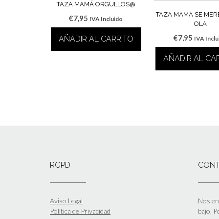
TAZA MAMÁ ORGULLOS@
TAZA MAMÁ SE MER
€
7,95
IVA Incluido
OLA
€
7,95
AÑADIR AL CARRITO
IVA Incl
AÑADIR AL CA
RGPD
CON
Aviso Legal
Nos enc
Política de Privacidad
bajo, 