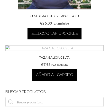
SUDADERA UNISEX TRISKEL AZUL
€
26,00
IVA Incluido
SELECCIONAR OPCIONES
Este
producto
tiene
múltiples
TAZA GALICIA CELTA
variantes.
€
7,95
IVA Incluido
Las
opciones
AÑADIR AL CARRITO
se
pueden
elegir
BUSCAR PRODUCTOS
en
la
Búsqueda
de
página
productos
de