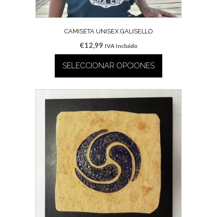
CAMISETA UNISEX GALISELLO
€
12,99
IVA Incluido
SELECCIONAR OPCIONES
Este
producto
tiene
múltiples
variantes.
Las
opciones
se
pueden
elegir
en
la
página
de