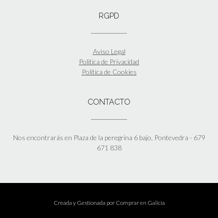
RGPD
Aviso Legal
Política de Privacidad
Política de Cookies
CONTACTO
Nos encontrarás en Plaza de la peregrina 6 bajo, Pontevedra - 679
671 838
Creada y Gestionada por
Comprar en Galicia