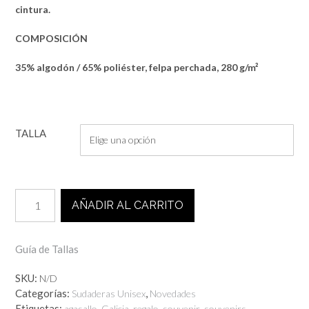
cintura.
COMPOSICIÓN
35% algodón / 65% poliéster, felpa perchada, 280 g/m²
TALLA
SUDADERA
AÑADIR AL CARRITO
UNISEX
ESTRELA
GALEGA
Guía de Tallas
cantidad
SKU:
N/D
Categorías:
,
Sudaderas Unisex
Novedades
Etiquetas:
,
,
,
,
,
agasallo
Galicia
regalo
souvenir
souvenirs