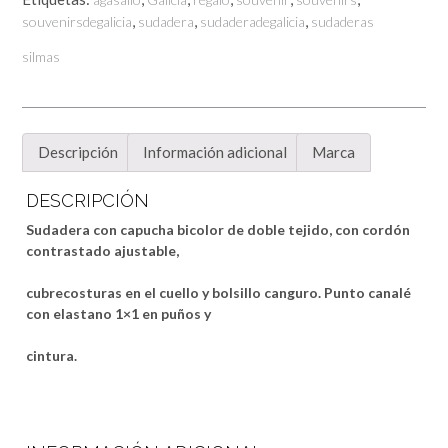
,
,
,
souvenirsdegalicia
sudadera
sudaderadegalicia
sudaderas
silmas
Descripción
Información adicional
Marca
DESCRIPCIÓN
Sudadera con capucha bicolor de doble tejido, con cordón
contrastado ajustable,
cubrecosturas en el cuello y bolsillo canguro. Punto canalé
con elastano 1×1 en puños y
cintura.