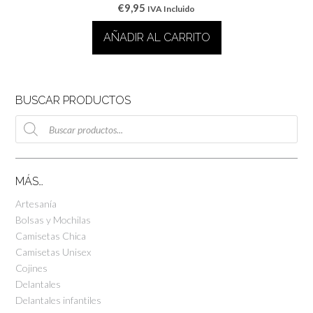
€
9,95
IVA Incluido
AÑADIR AL CARRITO
BUSCAR PRODUCTOS
Búsqueda
de
productos
MÁS…
Artesanía
Bolsas y Mochilas
Camisetas Chica
Camisetas Unisex
Cojines
Delantales
Delantales infantiles