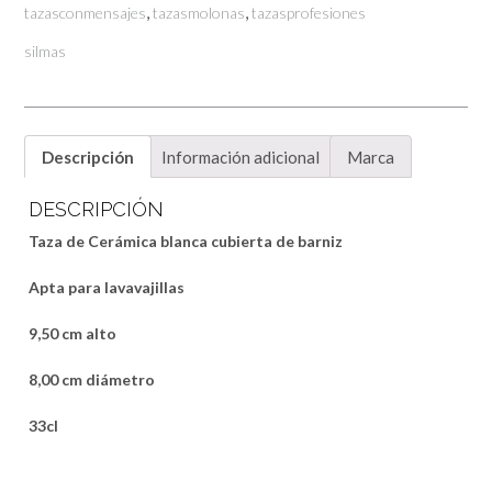
,
,
tazasconmensajes
tazasmolonas
tazasprofesiones
silmas
Descripción
Información adicional
Marca
DESCRIPCIÓN
Taza de Cerámica blanca cubierta de barniz
Apta para lavavajillas
9,50 cm alto
8,00 cm diámetro
33cl