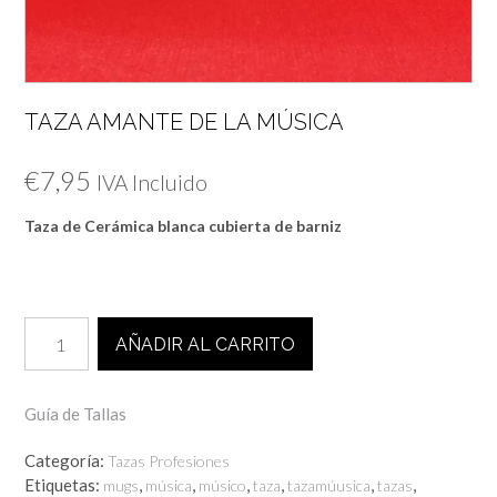
TAZA AMANTE DE LA MÚSICA
€
7,95
IVA Incluido
Taza de Cerámica blanca cubierta de barniz
TAZA
AÑADIR AL CARRITO
AMANTE
DE
LA
Guía de Tallas
MÚSICA
cantidad
Categoría:
Tazas Profesiones
Etiquetas:
,
,
,
,
,
,
mugs
música
músico
taza
tazamúusica
tazas