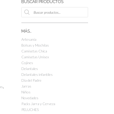
BUSCAR PRODUCTOS
Búsqueda
de
productos
MÁS…
Artesanía
Bolsas y Mochilas
Camisetas Chica
Camisetas Unisex
Cojines
Delantales
Delantales infantiles
Día del Padre
Jarras
,
as
Niños
Novedades
Packs Jarra y Cerveza
PELUCHES