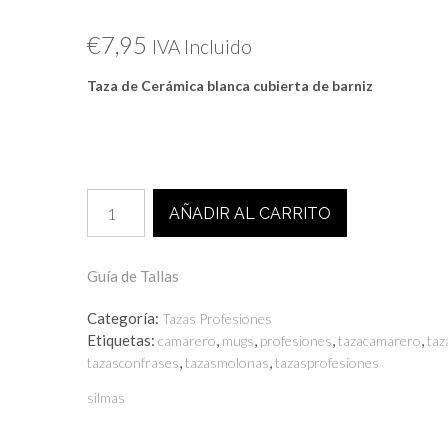
€
7,95
IVA Incluido
Taza de Cerámica blanca cubierta de barniz
TAZA
AÑADIR AL CARRITO
CAMARERO
SIMPÁTICO
cantidad
Guía de Tallas
Categoría:
Tazas Profesiones
Etiquetas:
,
,
,
,
camarero
mugs
profesiones
tazacamarero
taz
,
,
tazasconfrases
tazasmolonas
tazasprofesiones
silmas