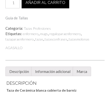
AÑADIR AL CARRITO
ENFERMERO
MARAVILLOSO
cantidad
Guía de Tallas
Categoría:
Tazas Profesiones
Etiquetas:
,
,
,
enfermero
mugs
regaloparaenfermero
,
,
,
tazaparaenfermero
tazas
tazasconfrases
tazasmolonas
AGASALLO
Descripción
Información adicional
Marca
DESCRIPCIÓN
Taza de Cerámica blanca cubierta de barniz