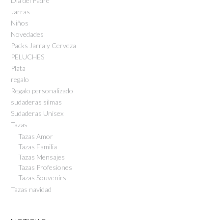
Día del Padre
Jarras
Niños
Novedades
Packs Jarra y Cerveza
PELUCHES
Plata
regalo
Regalo personalizado
sudaderas silmas
Sudaderas Unisex
Tazas
Tazas Amor
Tazas Familia
Tazas Mensajes
Tazas Profesiones
Tazas Souvenirs
Tazas navidad