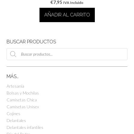
€
7,95
IVA Incluido
AÑADIR AL CARRITO
BUSCAR PRODUCTOS
Búsqueda
de
productos
MÁS…
Artesanía
Bolsas y Mochilas
Camisetas Chica
Camisetas Unisex
Cojines
Delantales
Delantales infantiles