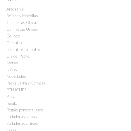
Artesanía
Bolsas y Mochilas
Camisetas Chica
Camisetas Unisex
Cojines
Delantales
Delantales infantiles
Día del Padre
Jarras
Niños
Novedades
Packs Jarra y Cerveza
PELUCHES
Plata
regalo
Regalo personalizado
sudaderas silmas
Sudaderas Unisex
Tazas