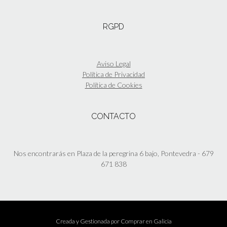
RGPD
Aviso Legal
Política de Privacidad
Política de Cookies
CONTACTO
Nos encontrarás en Plaza de la peregrina 6 bajo, Pontevedra - 679
671 838
Creada y Gestionada por
Comprar en Galicia