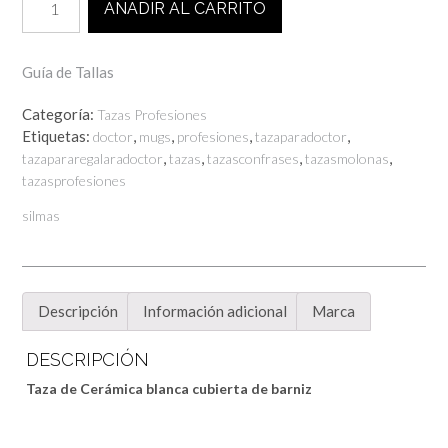
AÑADIR AL CARRITO
PARA
EL
MEJOR
Guía de Tallas
DOCTOR
cantidad
Categoría:
Tazas Profesiones
Etiquetas:
,
,
,
,
doctor
mugs
profesiones
tazaparadoctor
,
,
,
,
tazapararegalaradoctor
tazas
tazasconfrases
tazasmolonas
tazasprofesiones
silmas
Descripción
Información adicional
Marca
DESCRIPCIÓN
Taza de Cerámica blanca cubierta de barniz