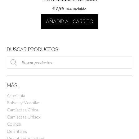
€
7,95
IVA Incluido
AÑADIR AL CARRITO
BUSCAR PRODUCTOS
Búsqueda
de
productos
MÁS…
Artesanía
Bolsas y Mochilas
Camisetas Chica
Camisetas Unisex
Cojines
Delantales
Delantales infantiles