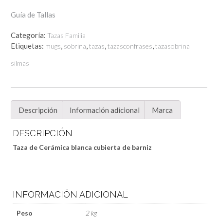
GENIAL
Guía de Tallas
DEL
MUNDO
Categoría:
Tazas Familia
cantidad
Etiquetas:
,
,
,
,
mugs
sobrina
tazas
tazasconfrases
tazasobrina
silmas
Descripción
Información adicional
Marca
DESCRIPCIÓN
Taza de Cerámica blanca cubierta de barniz
INFORMACIÓN ADICIONAL
Peso
2 kg