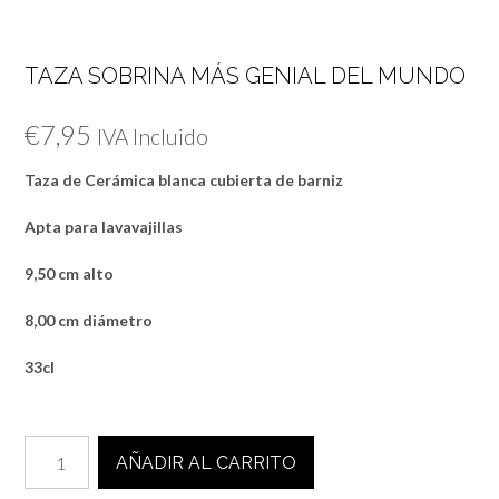
TAZA SOBRINA MÁS GENIAL DEL MUNDO
€
7,95
IVA Incluido
Taza de Cerámica blanca cubierta de barniz
Apta para lavavajillas
9,50 cm alto
8,00 cm diámetro
33cl
TAZA
AÑADIR AL CARRITO
SOBRINA
MÁS