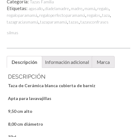
Categoría:
Tazas Familia
QUE
Etiquetas:
,
,
,
,
,
agasallo
díadelamadre
madre
mamá
regalo
GOOGLE
,
,
,
,
regaloparamamá
regaloperfectoparamamá
regalos
taza
cantidad
,
,
,
tazagraciasmamá
tazaparamamá
tazas
tazasconfrases
silmas
Descripción
Información adicional
Marca
DESCRIPCIÓN
Taza de Cerámica blanca cubierta de barniz
Apta para lavavajillas
9,50 cm alto
8,00 cm diámetro
33cl