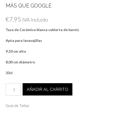
MÁS QUE GOOGLE
€
7,95
IVA Incluido
Taza de Cerámica blanca cubierta de barniz
Apta para lavavajillas
9,50 cm alto
8,00 cm diámetro
33cl
TAZA
AÑADIR AL CARRITO
GRACIAS
MAMÁ
POR
Guía de Tallas
ENSEÑARME
MÁS