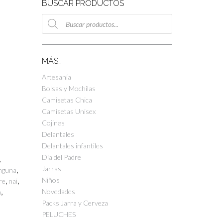
BUSCAR PRODUCTOS
Búsqueda
de
productos
MÁS…
Artesanía
Bolsas y Mochilas
Camisetas Chica
Camisetas Unisex
Cojines
Delantales
Delantales infantiles
Día del Padre
,
Jarras
,
nguna
Niños
,
,
re
nai
,
Novedades
á
Packs Jarra y Cerveza
PELUCHES