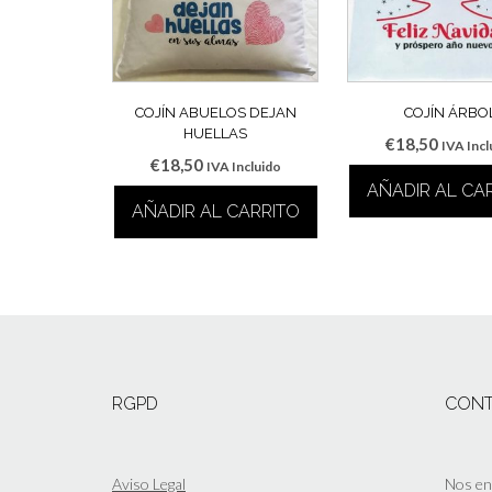
COJÍN ABUELOS DEJAN
COJÍN ÁRBO
HUELLAS
€
18,50
IVA Incl
€
18,50
IVA Incluido
AÑADIR AL CA
AÑADIR AL CARRITO
RGPD
CON
Aviso Legal
Nos enc