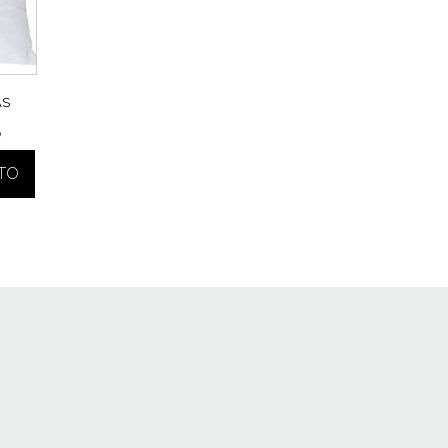
AS
o
ITO