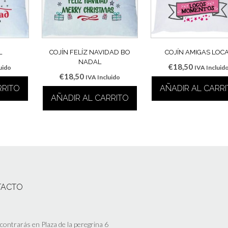
L
COJÍN FELÍZ NAVIDAD BO
COJÍN AMIGAS LOC
NADAL
€
18,50
uido
IVA Incluid
€
18,50
IVA Incluido
RRITO
AÑADIR AL CARR
AÑADIR AL CARRITO
TACTO
ontrarás en Plaza de la peregrina 6