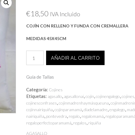
€
18,50
IVA Incluido
COJÍN CON RELLENO Y FUNDA CON CREMALLERA
MEDIDAS 45X45CM
COJÍN
AÑADIR AL CARRITO
NAI
RIQUIÑA
cantidad
Guía de Tallas
Categoría:
Cojines
Etiquetas:
,
,
,
,
agasallo
agasallonai
cojín
cojínengalego
cojines
,
,
cojinesconfrases
cojínmadrenhaymásqueuna
cojínmadreni
,
,
,
,
cojínnairiquiña
cojínparamamá
díadelamadre
engalego
mad
,
,
,
,
nairiquiña
pontevedra
regalo
regalomamá
regaloparamam
,
,
regaloperfectoparamamá
regalos
riquiña
AGASALLO