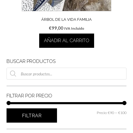
ÁRBOL DE LA VIDA FAMILIA
€
99,00
IVA Incluido
AÑADIR AL CARRITO
BUSCAR PRODUCTOS
Búsqueda
de
productos
FILTRAR POR PRECIO
Prec
Prec
Precio:
€90
—
€100
FILTRAR
mín
máx