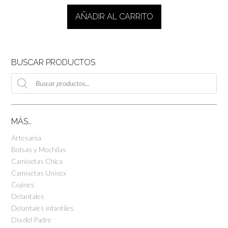
AÑADIR AL CARRITO
BUSCAR PRODUCTOS
Búsqueda
de
productos
MÁS…
Artesanía
Bolsas y Mochilas
Camisetas Chica
Camisetas Unisex
Cojines
Delantales
Delantales infantiles
Día del Padre