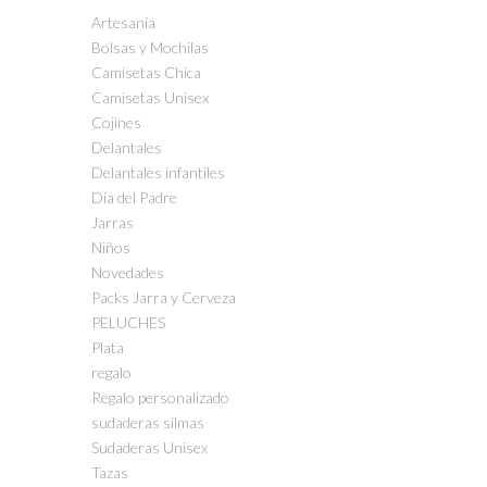
Artesanía
Bolsas y Mochilas
Camisetas Chica
Camisetas Unisex
Cojines
Delantales
Delantales infantiles
Día del Padre
Jarras
Niños
Novedades
Packs Jarra y Cerveza
PELUCHES
Plata
regalo
Regalo personalizado
sudaderas silmas
Sudaderas Unisex
Tazas