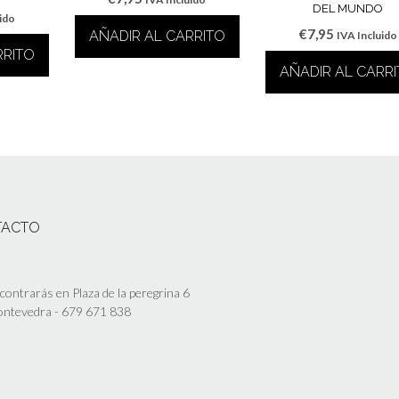
DEL MUNDO
uido
€
7,95
AÑADIR AL CARRITO
IVA Incluido
RRITO
AÑADIR AL CARR
TACTO
ontrarás en Plaza de la peregrina 6
Pontevedra - 679 671 838