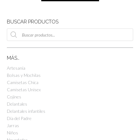
BUSCAR PRODUCTOS
Búsqueda
de
productos
MÁS…
Artesanía
Bolsas y Mochilas
Camisetas Chica
Camisetas Unisex
Cojines
Delantales
Delantales infantiles
Día del Padre
Jarras
Niños
Novedades