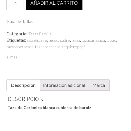
AÑADIR AL CARRITO
PAPÁ
SE
MERECE
Guía de Tallas
UNA
OLA
Categoría:
Tazas Familia
cantidad
Etiquetas:
,
,
,
,
,
,
diadelpadre
mugs
padre
papá
tazaparapapá
tazas
,
,
tazasconfrases
tazasparapapá
tequieropapá
silmas
Descripción
Información adicional
Marca
DESCRIPCIÓN
Taza de Cerámica blanca cubierta de barniz